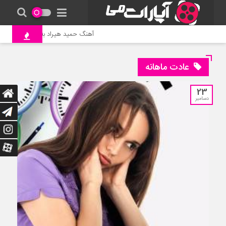
آهنگ حمید هیراد به نام وطن
عادت ماهانه
23
دسامبر