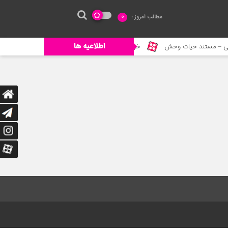
مطالب امروز :
0
اطلاعیه ها
– مستند حیات وحش
خورده شدن ادم توسط حیوانات وحشی
جنگ حیوا