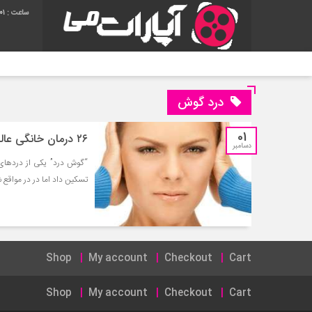
01
درد گوش
01
۲۶ درمان خانگی عالی “گوش درد” با تاثیر فوری
دسامبر
“گوش درد” یکی از دردهای 
تسکین داد اما در در مواقع 
Shop
My account
Checkout
Cart
Shop
My account
Checkout
Cart