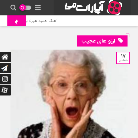
آهنگ حمید هیراد به نام وطن
ارزو های عجیب
17
دسامبر