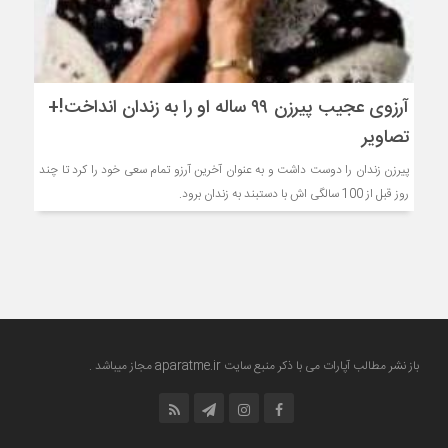
آرزوی عجیب پیرزن ۹۹ ساله او را به زندان انداخت!+
تصاویر
پیرزن زندان را دوست داشت و به عنوان آخرین آرزو تمام سعی خود را کرد تا چند
روز قبل از 100 سالگی اش با دستبند به زندان برود.
باز نشر مطالب آپارات می با ذکر منبع سایت
aparatme.ir
مجاز میباشد .