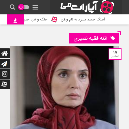
آهنگ حمید هیراد به نام وطن
جنگ و نبرد حیوانات وحشی – م
آتنه فقیه نصیری
17
دسامبر