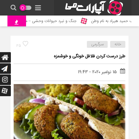
مید هیراد به نام وطن
جنگ و نبرد حیوانات وحشی – مستند حیات وحش
خانه
سرگرمی
35
طرز درست کردن فلافل خونگی و خوشمزه
15 نوامبر 2020 - 19:43