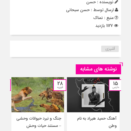
نویسنده : حسن
ارسال توسط :
حسن سبحانی
منبع : نمناک
1127 بازدید
آشپزی
نوشته های مشابه
25
28
15
مارس
فوریه
نوامبر
آهنگ حمید هیراد به نام
جنگ و نبرد حیوانات وحشی
جنگ
وطن
– مستند حیات وحش
جدید