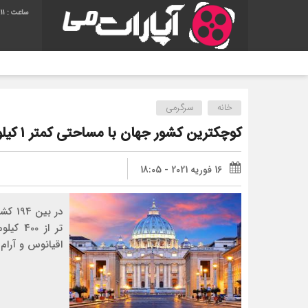
12
آه
خانه
سرگرمی
کوچکترین کشور جهان با مساحتی کمتر ۱ کیلومتر! + عکس
16 فوریه 2021 - 18:05
در ب
تر از 
اقیانوس و آرام