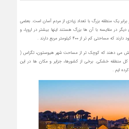
شور ” در برابر یک منطقه بزرگ با تعداد زیادی از مردم آسان است. بعضی
ر در مقایسه با آن ها بزرگ هستند اینها بیشتر در اروپا، و
 کم تر از ۴۰۰ کیلومتر مربع دارند .
ل ۱۴۹۱٫۴ کیلومترمربع را پوشش می دهند که کوچک تر از مساحت شهر هیوستون، تگزاس (
ت.فهرستی از ۱۰ کشور کوچک در کل منطقه خشکی. برخی از کشورها، جزایر و مکان ها در این
ده ایم .