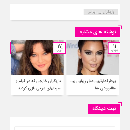
بازیگران زن ایرانی
نوشته های مشابه
13
17
11
جولای
آوریل
مارس
پرطرفدارترین عمل زیبایی بین
بازیگران خارجی که در فیلم و
بازی
هالیوودی ها
سریالهای ایرانی بازی کردند
خارج
ثبت دیدگاه