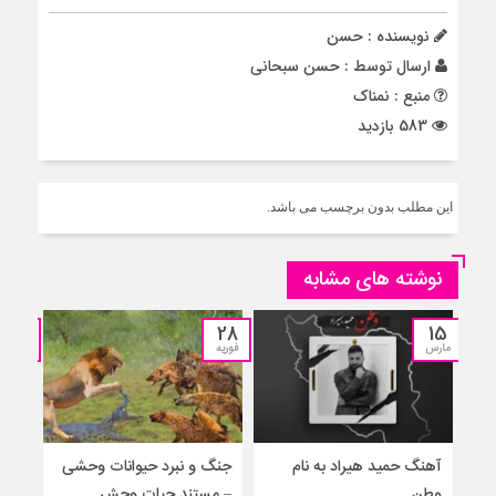
نویسنده : حسن
ارسال توسط :
حسن سبحانی
منبع : نمناک
583 بازدید
این مطلب بدون برچسب می باشد.
نوشته های مشابه
25
28
15
مارس
فوریه
نوامبر
آهنگ حمید هیراد به نام
جنگ و نبرد حیوانات وحشی
جنگ
وطن
– مستند حیات وحش
جدید