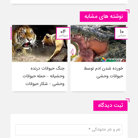
نوشته های مشابه
12
04
10
دسامبر
سپتامبر
جولای
خورده شدن ادم توسط
جنگ حیوانات درنده
حمل
حیوانات وحشی
وحشیانه – حمله حیوانات
گور
وحشی – شکار حیوانات
حیوا
ثبت دیدگاه