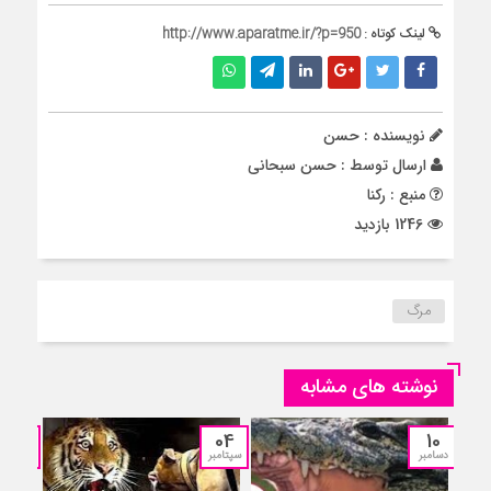
لینک کوتاه :
http://www.aparatme.ir/?p=950
نویسنده : حسن
ارسال توسط :
حسن سبحانی
منبع : رکنا
1246 بازدید
مرگ
نوشته های مشابه
12
04
10
دسامبر
سپتامبر
جولای