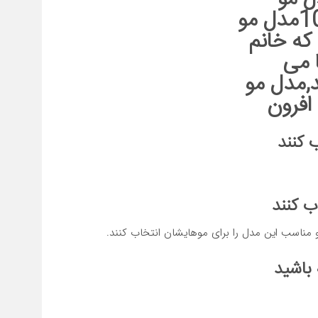
 کنند
ب کنند
 باشید