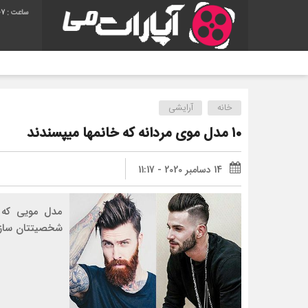
08
خانه
آرایشی
۱۰ مدل موی مردانه که خانمها میپسندند
14 دسامبر 2020 - 11:17
مدل مویی که ب
شخصیتتان سازگا