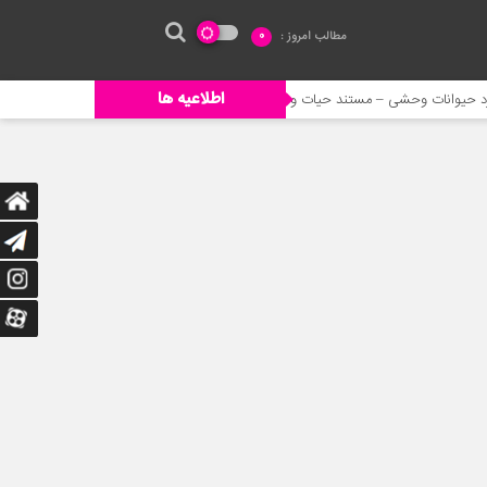
مطالب امروز :
0
اطلاعیه ها
ی – مستند حیات وحش
خورده شدن ادم توسط حیوانات وحشی
جنگ حیو