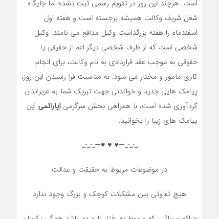
است. هرچند این روز در تقویم رسمی ثبت نشده اما جایگاه
شغل شریف وکالت همیشه برجسته است و هفته اول
اسفندماه را هفته بزرگداشت وکیل مدافع می نامند. وکیل
شخصی است که از طرف شخصی دیگر اعم از حقیقی یا
حقوقی به موجب عقد قراردادی به نام وکالت، برای انجام
کاری مامور و مختار می شود. به مناسبت فرا رسیدن این روز،
پیامک هایی جدید و خواندنی جهت تبریک شما به عزیزانتان
گردآوری شده است، با همراهی بخش سرگرمی
اپاراتمی
این
پیامک های زیبا را بخوانید.
_-_-_—♥️ ♥️ ♥️—_-_-_
در موضوعات مربوط به حقیقت و عدالت
هیچ تفاوتی بین مشکلات کوچک و بزرگ وجود ندارد
چراکه مسائلی که مربوط به رفتار با مردم باشد همگی یکسان