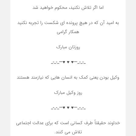
اما اگر تلاش نکنید، محکوم خواهید شد
به امید آن که در هیچ پرونده ای شکست را تجربه نکنید
همکار گرامی
روزتان مبارک
_-_-_—♥️ ♥️ ♥️—_-_-_
وکیل بودن یعنی کمک به انسان هایی که نیازمند هستند
روز وکیل مبارک
_-_-_—♥️ ♥️ ♥️—_-_-_
خداوند حقیقتاً طرف کسانی است که برای عدالت اجتماعی
تلاش می کنند.