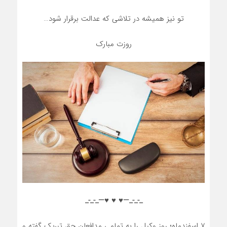
تو نیز همیشه در تلاشی که عدالت برقرار شود…
روزت مبارک
_-_-_—♥️ ♥️ ♥️—_-_-_
۷ اسفندماه؛ روز وکیل را به تمامی مدافعان حق تبریک گفته و