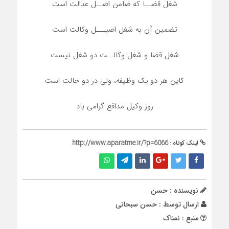
شغل قضــا که ضامن اصــل عدالت است
تضمین آن به شغل اصیـــل وکالت است
شغل قضا و شغل وکالــت دو شغل نیست
کاین هر دو یک وظیفه، ولی در دو حالت است
روز وکیل مدافع گرامی باد
لینک کوتاه :
http://www.aparatme.ir/?p=6066
نویسنده : حسن
ارسال توسط :
حسن سبحانی
منبع : نمناک