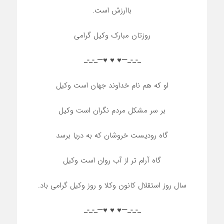
باارزش است.
روزتان مبارک وکیل گرامی
_-_-_—♥️ ♥️ ♥️—_-_-_
او که هم نام خداوند جهان است وکیل
بر سر مشکل مردم نگران است وکیل
گاه رودیست خروشان که به دریا برسد
گاه آرام تر از آب روان است وکیل
سال روز استقلال کانون وکلا و روز وکیل گرامی باد.
_-_-_—♥️ ♥️ ♥️—_-_-_