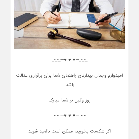
_-_-_—♥️ ♥️ ♥️—_-_-_
امیدوارم وجدان بیدارتان راهنمای شما برای برقراری عدالت
باشد.
روز وکیل بر شما مبارک
_-_-_—♥️ ♥️ ♥️—_-_-_
اگر شکست بخورید، ممکن است ناامید شوید