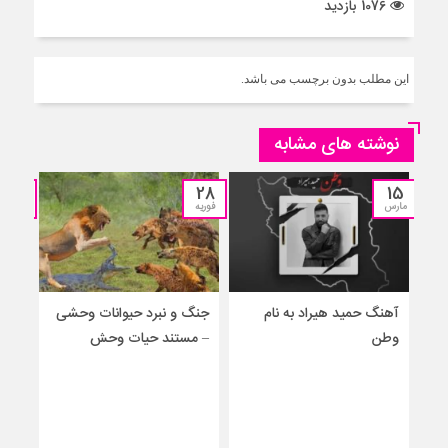
1076 بازدید
این مطلب بدون برچسب می باشد.
نوشته های مشابه
25
28
15
مارس
فوریه
نوامبر
آهنگ حمید هیراد به نام
جنگ و نبرد حیوانات وحشی
جنگ
وطن
– مستند حیات وحش
جدید
برا
حیو
– حم
نجا