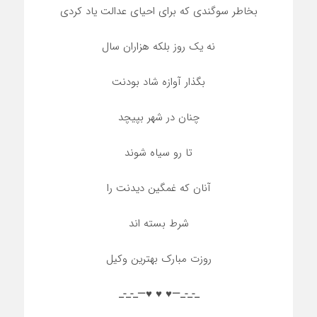
بخاطر سوگندی که برای احیای عدالت یاد کردی
نه یک روز بلکه هزاران سال
بگذار آوازه شاد بودنت
چنان در شهر بپیچد
تا رو سیاه شوند
آنان که غمگین دیدنت را
شرط بسته اند
روزت مبارک بهترین وکیل
_-_-_—♥️ ♥️ ♥️—_-_-_