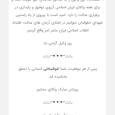
برای همه وکلای ایران اسلامی آرزوی توفیق و پایداری در
برقراری عدالت را دارد. امید است با پیروی از راه راستین
شهدای حقوقدان بتوانیم در اعتلای آرمان های عدالت طلبانه
انقلاب اسلامی ایران مثمر ثمر واقع گردیم.
روز وکیل گرامی باد
_-_-_—♥️ ♥️ ♥️—_-_-_
پس از هر موفقیت، شما
خوشبختی
انسانی را تحقق
بخشیده اید.
روزتان مبارک وکلای محترم
_-_-_—♥️ ♥️ ♥️—_-_-_