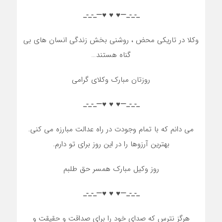
_-_-_—♥️ ♥️ ♥️—_-_-_
وکلا در تاریکی محض ، روشنی بخش زندگی انسان های بی
گناه هستند…
روزتان مبارک وکلای گرامی
_-_-_—♥️ ♥️ ♥️—_-_-_
می دانم که با تمام وجودت در راه عدالت مبارزه می کنی.
بهترین آرزوها را در این روز برای تو دارم.
روز وکیل مبارک همسر حق طلبم
_-_-_—♥️ ♥️ ♥️—_-_-_
هرگز نترس که صدای خود را برای صداقت و حقیقت و