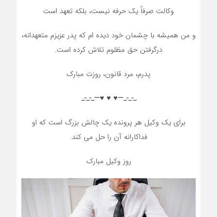
وکالت صرفاً یک حرفه نیست، بلکه تعهد است
و من همیشه با چشمان خود دیده ام که پدر عزیزم متعهدانه،
درگرفتن حق مظلوم تلاش کرده است.
پدرم، مرد قانون، روزت مبارک
_-_-_—♥️ ♥️ ♥️—_-_-_
برای یک وکیل هر پرونده یک چالش بزرگ است که او
فداکارانه آن را حل می کند.
روز وکیل مبارک