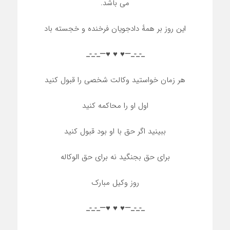
می باشد.
این روز بر همهٔ دادجویان فرخنده و خجسته باد
_-_-_—♥️ ♥️ ♥️—_-_-_
هر زمان خواستید وکالت شخصی را قبول کنید
اول او را محاکمه کنید
ببینید اگر حق با او بود قبول کنید
برای حق بجنگید نه برای حق الوکاله
روز وکیل مبارک
_-_-_—♥️ ♥️ ♥️—_-_-_