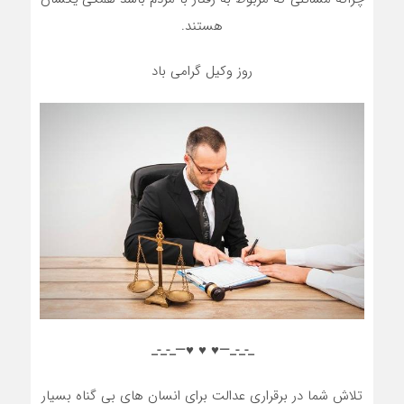
هستند.
روز وکیل گرامی باد
_-_-_—♥️ ♥️ ♥️—_-_-_
تلاش شما در برقراری عدالت برای انسان های بی گناه بسیار