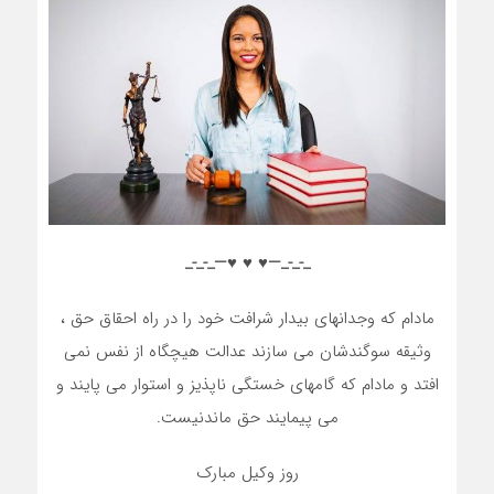
_-_-_—♥️ ♥️ ♥️—_-_-_
مادام که وجدانهای بیدار شرافت خود را در راه احقاق حق ،
وثیقه سوگندشان می سازند عدالت هیچگاه از نفس نمی
افتد و مادام که گامهای خستگی ناپذیز و استوار می پایند و
می پیمایند حق ماندنیست.
روز وکیل مبارک