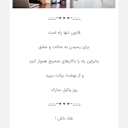
_-_-_—♥️ ♥️ ♥️—_-_-_
قانون تنها راه است
برای رسیدن به عدالت و عشق
بنابراین راه را باکارهای صحیح هموار کنید
و از بهشت برکت ببرید.
روز وکیل مبارک
_-_-_—♥️ ♥️ ♥️—_-_-_
شاد باش !