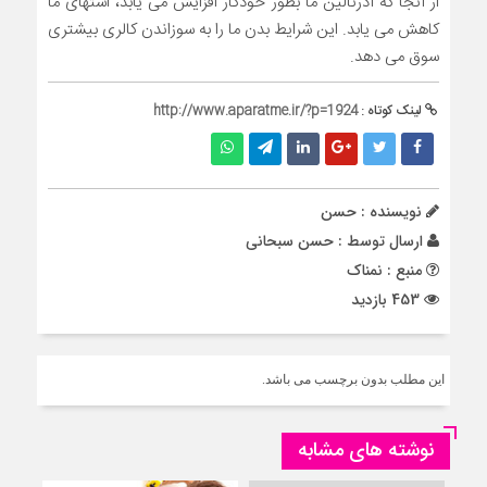
از آنجا که آدرنالین ما بطور خودکار افزایش می یابد، اشتهای ما
کاهش می یابد. این شرایط بدن ما را به سوزاندن کالری بیشتری
سوق می دهد.
لینک کوتاه :
http://www.aparatme.ir/?p=1924
نویسنده : حسن
ارسال توسط :
حسن سبحانی
منبع : نمناک
453 بازدید
این مطلب بدون برچسب می باشد.
نوشته های مشابه