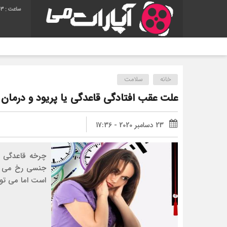
04
خانه
سلامت
علت عقب افتادگی قاعدگی یا پریود و درمان
23 دسامبر 2020 - 17:36
چرخه قاعدگی ا
جنسی رخ می ده
است اما می توا