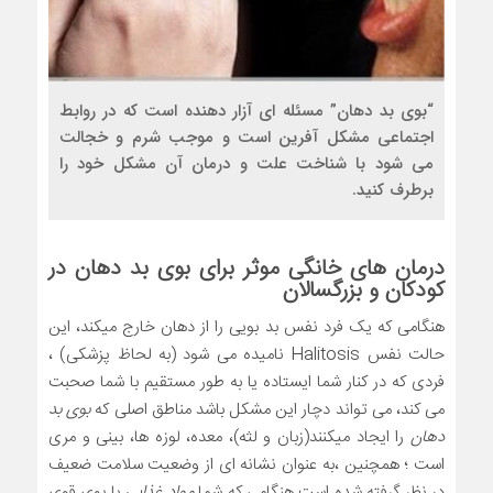
“بوی بد دهان” مسئله ای آزار دهنده است که در روابط
اجتماعی مشکل آفرین است و موجب شرم و خجالت
می شود با شناخت علت و درمان آن مشکل خود را
برطرف کنید.
درمان های خانگی موثر برای
بوی بد دهان
در
کودکان و بزرگسالان
هنگامی که یک فرد نفس بد بویی را از دهان خارج میکند، این
حالت نفس Halitosis نامیده می شود (به لحاظ پزشکی) ،
فردی که در کنار شما ایستاده یا به طور مستقیم با شما صحبت
می کند، می تواند دچار این مشکل باشد مناطق اصلی که
بوی بد
دهان
را ایجاد میکنند(زبان و لثه)، معده، لوزه ها، بینی و مری
است ؛ همچنین ،به عنوان نشانه ای از وضعیت سلامت ضعیف
در نظر گرفته شده است هنگامی که شما
مواد غذایی
با بوی قوی