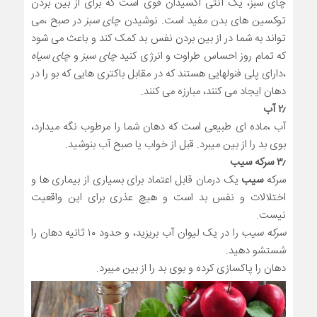
چای سبز، یک آنتی اکسیدان قوی است که برای از بین بردن
توکسین های بدن مفید است. نوشیدن
چای سبز
در صبح ،می
تواند به شما در از بین بردن نفس بد کمک کند و باعث می شود
که تمام روز احساس طراوت و انرژی کنید
چای سبز
و
چای سیاه
،دارای پلی فنولهایی هستند که در مقابل باکتری هایی که بو را در
دهان ایجاد می کنند، مبارزه می کنند.
۲٫ آب
آب ،ماده ای طبیعی است که دهان شما را مرطوب نگه میدارد،
بوی بد را از بین میبرد. قبل از خواب یا صبح آب بنوشید.
۳٫ سرکه سیب
سرکه
سیب
یک درمان قابل اعتماد برای بسیاری از بیماری ها و
اختلالات و نفس بد است و هیچ عذری برای این واقعیت
نیست.
سرکه سیب
را در یک لیوان آب بریزید، و حدود ۱۰ ثانیه دهان را
شستشو دهید.
دهان را پاکسازی کرده و بوی بد را از بین میبرد.