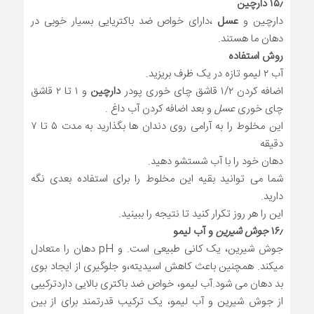
۱۵٫ دارچین
دارچین و
عسل
،دارای خواص ضد باکتریایی بسیار خوبی در
دهان ما هستند.
روش استفاده
آب ۲ لیمو تازه در یک ظرف بریزید.
اضافه کردن ۱/۲ قاشق چای خوری پودر
دارچین
و ۱ تا ۲ قاشق
چای خوری
عسل
و بعد اضافه کردن آب داغ .
این مخلوط را به آرامی روی دندان ها بگذارید به مدت ۵ تا ۷
دقیقه
دهان خود را با آب شستشو دهید.
شما می توانید بقیه این مخلوط را برای استفاده بعدی نگه
دارید.
این را هر روز تکرار کنید تا نتیجه را ببینید.
۱۶٫
جوش شیرین
و آب لیمو
جوش شیرین، یک کانی طبیعی است. و pH دهان را متعادل
میکند. همچنین باعث کاهش اسیدیته،و جلوگیری از ایجاد بوی
بد دهان می شود.آب لیمو، خواص ضد باکتری بالایی داردترکیبی
از جوش شیرین و آب لیمو، یک ترکیب قدرتمند برای از بین