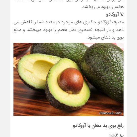
هضم را بهبود می بخشد.
۷٫ آووکادو
مصرف
آووکادو
،باکتری های موجود در معده شما را کاهش می
دهد و در نتیجه تصحیح عمل هضم را بهبود میبخشد و مانع
بوی بد دهان میشود.
رفع بوی بد دهان با آووکادو
۸٫ گواوا