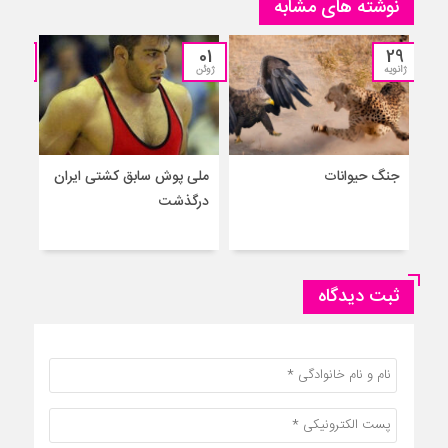
نوشته های مشابه
13
01
29
ژانویه
ژوئن
مارس
جنگ حیوانات
ملی پوش سابق کشتی ایران
درگذشت
واکس
ثبت دیدگاه