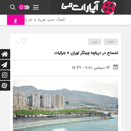
آهنگ حمید هیراد به نام وطن
جنگ و
خانه
خبر
37
تمساح در دریاچه چیتگر تهران + جزئیات
13 دسامبر 2020 - 17:49