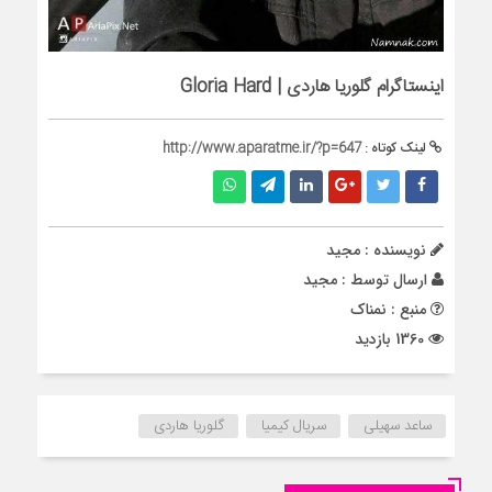
اینستاگرام گلوریا هاردی | Gloria Hard
لینک کوتاه :
http://www.aparatme.ir/?p=647
نویسنده : مجید
ارسال توسط :
مجید
منبع : نمناک
1360 بازدید
ساعد سهیلی
سریال کیمیا
گلوریا هاردی