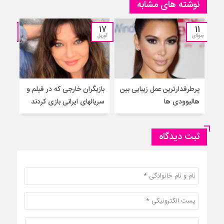
نوشته های مشابه
13
17
11
جولای
آوریل
مارس
پرطرفدارترین عمل زیبایی بین
بازیگران خارجی که در فیلم و
بازی
هالیوودی ها
سریالهای ایرانی بازی کردند
خارج
ثبت دیدگاه