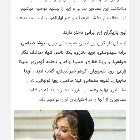
مشتاقید این تصاویر جذاب و زیبا را ببینید توصیه میکنیم
این مطلب از بخش فرهنگ و هنر
اپاراتمی
را از دست ندهید.
این بازیگران زن ایرانی دختر دارند
از میان بازیگران زن ایرانی هنرمندانی چون
نیوشا ضیغمی
،
ترانه علیدوستی
،
فریبا نادری
،
یکتا ناصر
،
شیلا خداداد
،
نگار
جواهریان
،
رزیتا غفاری
،
حمیرا ریاضی
،
فاطمه گودرزی
،
ملیکا
زارعی
،
رویا تیموریان
،
گوهر خیراندیش
،
گلاب آدینه
،
آزیتا
حاجیان
،
فقیهه سلطانی
،
لیلا حاتمی
،
رویا نونهالی
، لادن
سلیمانی،
بهاره رهنما
و… فرزند دختر دارند که در ادامه
تصاویری از آنها را در اختیارتان قرار خواهیم داد.