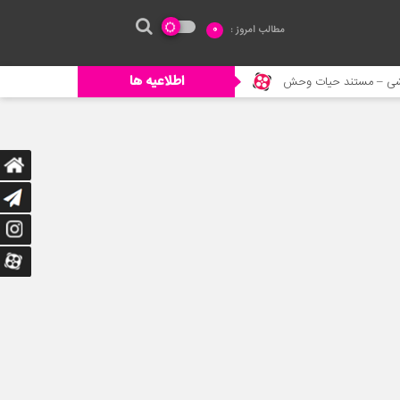
مطالب امروز :
0
اطلاعیه ها
ات وحش
خورده شدن ادم توسط حیوانات وحشی
جنگ حیوانات – حیات 