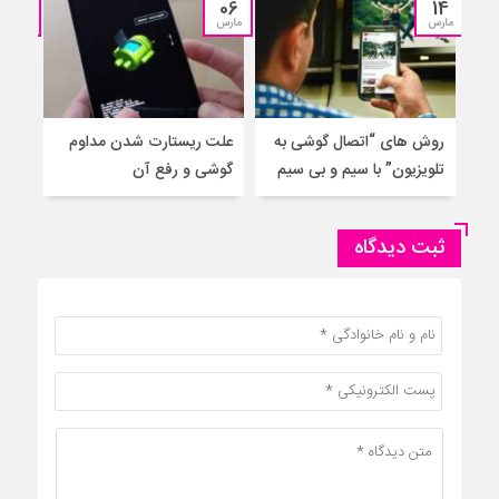
06
06
14
مارس
مارس
مارس
روش های “اتصال گوشی به
علت ریستارت شدن مداوم
گاو
تلویزیون” با سیم و بی سیم
گوشی و رفع آن
ثبت دیدگاه