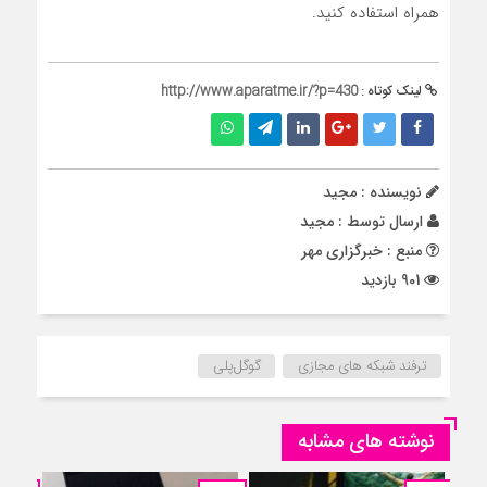
همراه استفاده کنید.
لینک کوتاه :
http://www.aparatme.ir/?p=430
نویسنده : مجید
ارسال توسط :
مجید
منبع : خبرگزاری مهر
901 بازدید
ترفند شبکه های مجازی
گوگل‌پلی
نوشته های مشابه