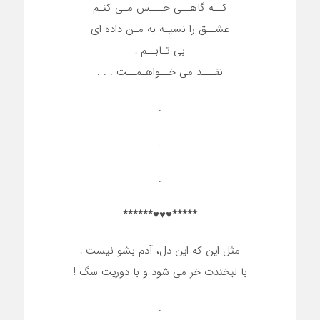
کــه گاهــی حـــس مـی کنـم
عشــق را نسیـه به مـن داده ای
بی تـابــم !
نقـــد می خــواهـمــت . . .
.
.
.
*****♥♥♥******
مثل این که این دل، آدم بشو نیست !
با لبخندت خر می شود و با دوریت سگ !
.