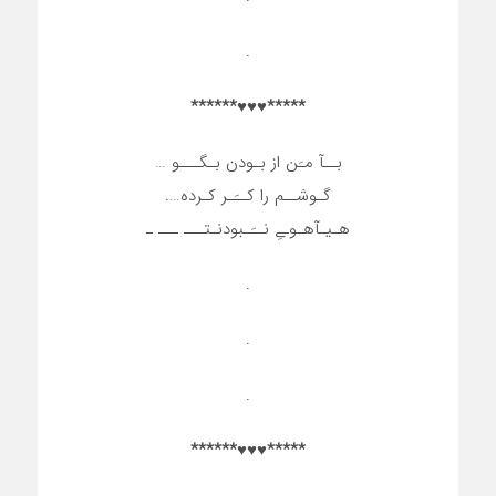
.
*****♥♥♥******
بــآ مـَن از بـودن بـگـــو …
گـوشــم را کــَـر کـرده….
هـیـآهـوـےِ نــَـبودنـتـــ ـــ ـ
.
.
.
*****♥♥♥******