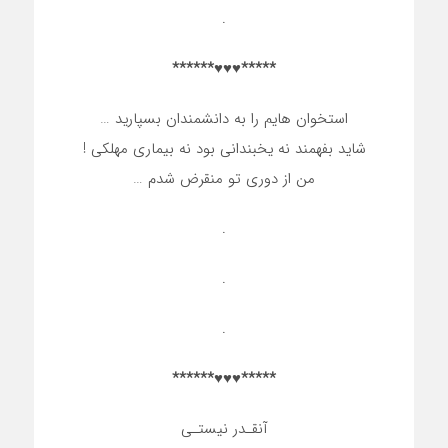
.
*****♥♥♥******
استخوان هایم را به دانشمندان بسپارید …
شاید بفهمند نه یخبندانی بود نه بیماری مهلکی !
من از دوری تو منقرض شدم …
.
.
.
*****♥♥♥******
آنقـدر نیستـی