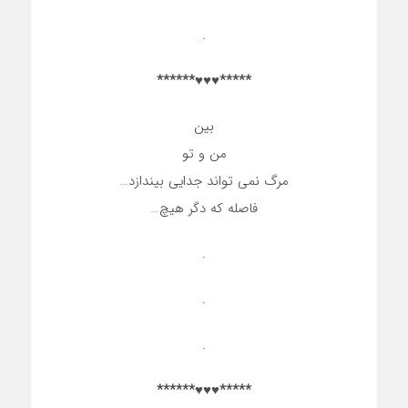
.
*****♥♥♥******
بین
من و تو
مرگ نمی تواند جدایی بیندازد…
فاصله که دگر هیچ…
.
.
.
*****♥♥♥******