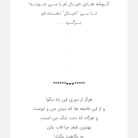
گــوشه هــای خیــال ام را مــی جــونــد!
تــا بــی “خیــال” نشــده ام،
بــرگــرد . . .
.
.
.
*****♥♥♥******
هرگز از دوری این راه مگو!
و از این فاصله ها که میان من و توست
و هرگاه که دلت تنگ من است،
بهترین شعر مرا قاب بکن
به نگاهت بگذار!