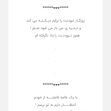
*****♥♥♥******
روزگـار نبودنت را برایم دیـکـتـه می کند
و نـمـره ی من باز می شود صـفر !
هنوز نـبودنـت را یاد نگرفته ام …
.
.
.
*****♥♥♥******
با یک عالمه فاصلـــه از خودم
انتظــــار دارم به تو برسم !