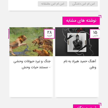
اس ام اس دلتنگی
اس ام اس عاشقانه
نوشته های مشابه
25
28
15
مارس
فوریه
نوامبر
آهنگ حمید هیراد به نام
جنگ و نبرد حیوانات وحشی
جنگ
وطن
– مستند حیات وحش
جدید
برا
حیو
– حم
نجا