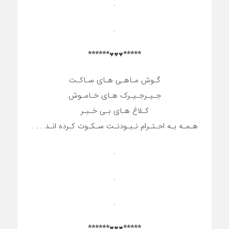
.
.
*****♥♥♥******
گـوش مـاهـی هـای سـاکـت
جـیـرجـیـرک هـای خـامـوش
کـلاغ هـای بـی خـبـر
هـمـه بـه احـتـرام نـبـودنـت سـکـوت کـرده انـد . . .
.
.
.
*****♥♥♥******