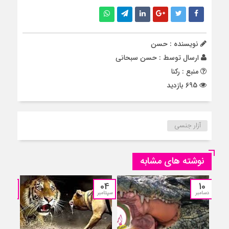
نویسنده : حسن
ارسال توسط :
حسن سبحانی
منبع : رکنا
695 بازدید
آزار جنسی
نوشته های مشابه
12
04
10
دسامبر
سپتامبر
جولای